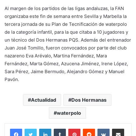
Al margen de los partidos de las ligas andaluzas, la FAN
organizaba este fin de semana entre Sevilla y Marbella la
tercera jornada de su Plan de Tecnificación de waterpolo
de la categoría infantil, para la que citaba a 10 jugadores y
un técnico del Dos Hermanas PQS. Además del entrenador
Juan José Tomillo, fueron convocados por parte del club
nazareno Eva Arévalo, Martina Fernández, Mara
Fernández, Marta Gómez, Azucena Jiménez, Irene López,
Sara Pérez, Jaime Bermudo, Alejandro Gómez y Manuel
Pavón.
Actualidad
Dos Hermanas
waterpolo
LinkedIn
Tumblr
Pinterest
Reddit
VKontakte
Compartir por corr