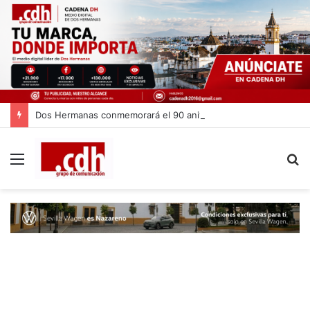
Dos Hermanas conmemorará el 90 aniversario del asesinato de Blas Infante
Menú
B
p