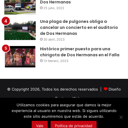
Dos Hermanas
25 julio, 2022
Una plaga de pulgones obliga a
cancelar un concierto en el auditorio
de Dos Hermanas
30 abril, 2023
Histórico primer puesto para una
chirigota de Dos Hermanas en el Falla
13 febrero, 2023
© Copyright 2026, Todos los derechos reservados |
Diseño
por Doctores Web
Utilizamos cookies para asegurar que damos la mejor
experiencia al usuario en nuestra web. Si sigues utilizando
Facebook
Twitter
LinkedIn
YouTube
Instagram
este sitio asumiremos que estás de acuerdo.
Vale
Política de privacidad