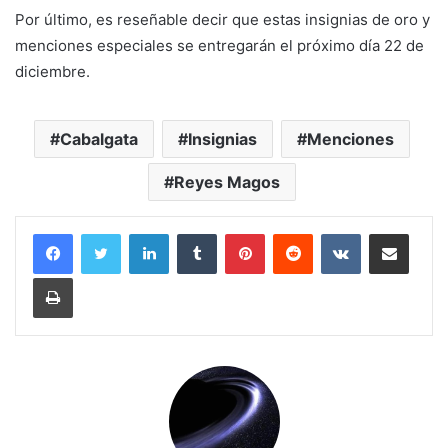
Por último, es reseñable decir que estas insignias de oro y
menciones especiales se entregarán el próximo día 22 de
diciembre.
Cabalgata
Insignias
Menciones
Reyes Magos
LinkedIn
Tumblr
Pinterest
Reddit
VKontakte
Compartir por correo electrónico
Imprimir