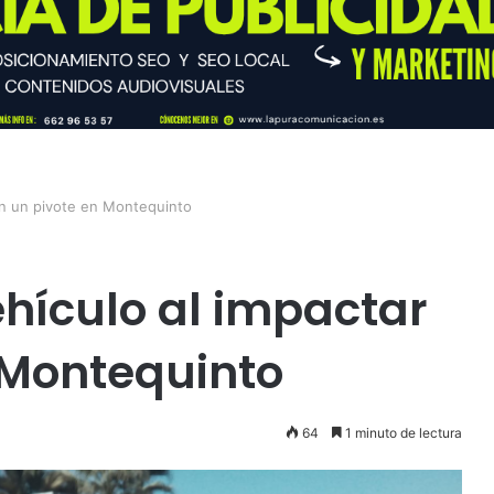
on un pivote en Montequinto
ehículo al impactar
 Montequinto
64
1 minuto de lectura