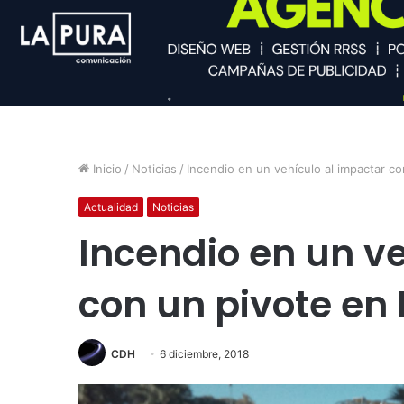
Inicio
/
Noticias
/
Incendio en un vehículo al impactar c
Actualidad
Noticias
Incendio en un v
con un pivote en
CDH
6 diciembre, 2018