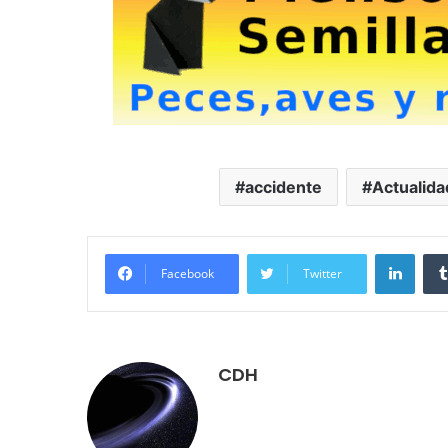
accidente
Actualida
LinkedIn
Facebook
Twitter
CDH