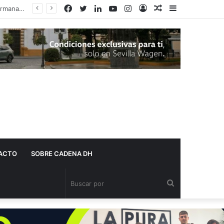
Facebook
Twitter
LinkedIn
YouTube
Instagram
Acceso
Publicación
Barra
al
lateral
azar
ACTO
SOBRE CADENA DH
Buscar
por