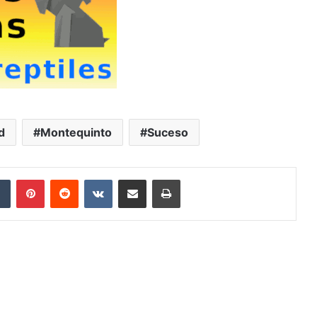
d
Montequinto
Suceso
Tumblr
Pinterest
Reddit
VKontakte
Compartir por correo electrónico
Imprimir