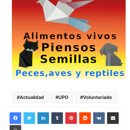
Actualidad
UPO
Voluntariado
LinkedIn
Tumblr
Pinterest
Reddit
VKontakte
Compartir por correo electrónico
Imprimir