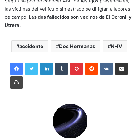
Según ha podido conocer ABC de testigos presenciales,
las víctimas del vehículo siniestrado se dirigían a labores
de campo.
Las dos fallecidos son vecinos de El Coronil y
Utrera.
accidente
Dos Hermanas
N-IV
LinkedIn
Tumblr
Pinterest
Reddit
VKontakte
Compartir por correo electrónico
Imprimir