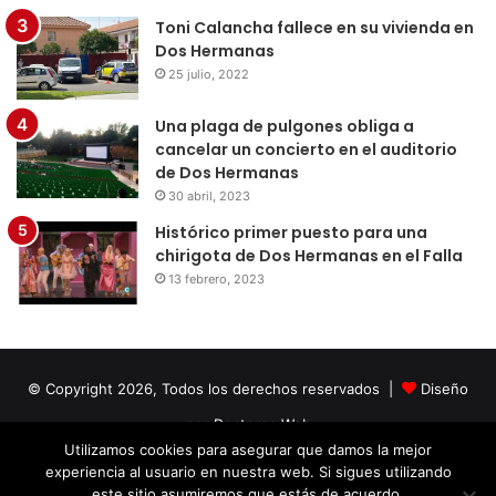
Toni Calancha fallece en su vivienda en
Dos Hermanas
25 julio, 2022
Una plaga de pulgones obliga a
cancelar un concierto en el auditorio
de Dos Hermanas
30 abril, 2023
Histórico primer puesto para una
chirigota de Dos Hermanas en el Falla
13 febrero, 2023
© Copyright 2026, Todos los derechos reservados |
Diseño
por Doctores Web
Utilizamos cookies para asegurar que damos la mejor
experiencia al usuario en nuestra web. Si sigues utilizando
Facebook
Twitter
LinkedIn
YouTube
Instagram
este sitio asumiremos que estás de acuerdo.