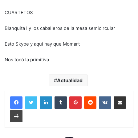
CUARTETOS
Blanquita I y los caballeros de la mesa semicircular
Esto Skype y aquí hay que Momart
Nos tocó la primitiva
Actualidad
LinkedIn
Tumblr
Pinterest
Reddit
VKontakte
Compartir por corr
Imprimir