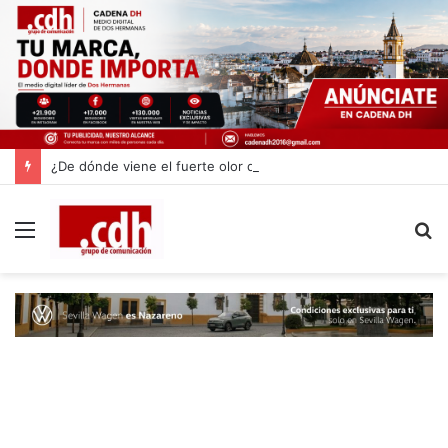
¿De dónde viene el fuerte olor que invade Dos Hermanas? Estas son las dos posibles causas
Menú
B
p