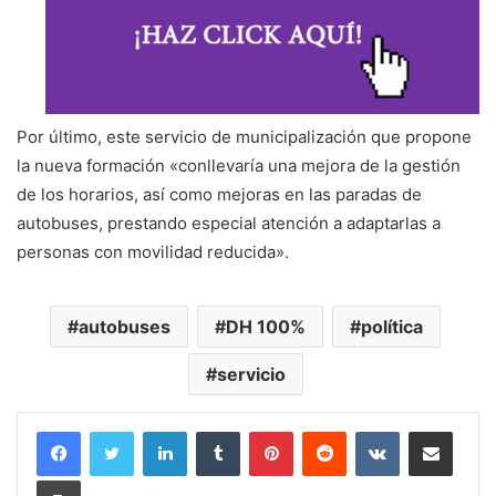
Por último, este servicio de municipalización que propone
la nueva formación «conllevaría una mejora de la gestión
de los horarios, así como mejoras en las paradas de
autobuses, prestando especial atención a adaptarlas a
personas con movilidad reducida».
autobuses
DH 100%
política
servicio
LinkedIn
Tumblr
Pinterest
Reddit
VKontakte
Compartir por corr
Imprimir