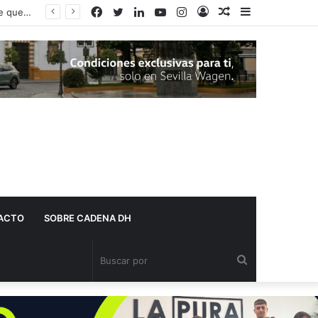
Facebook
Twitter
LinkedIn
YouTube
Instagram
Acceso
Publicación
Barra
Adelante Andalucía denuncia que varios centros de salud de Dos Hermanas se quedan sin pediatra en pleno mes de agosto
al
lateral
azar
ACTO
SOBRE CADENA DH
Buscar
por