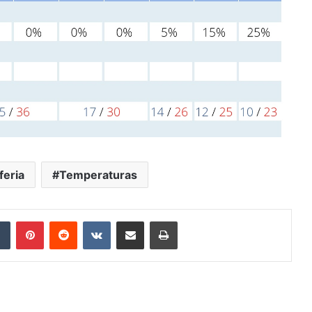
feria
Temperaturas
dIn
Tumblr
Pinterest
Reddit
VKontakte
Compartir por correo electrónico
Imprimir