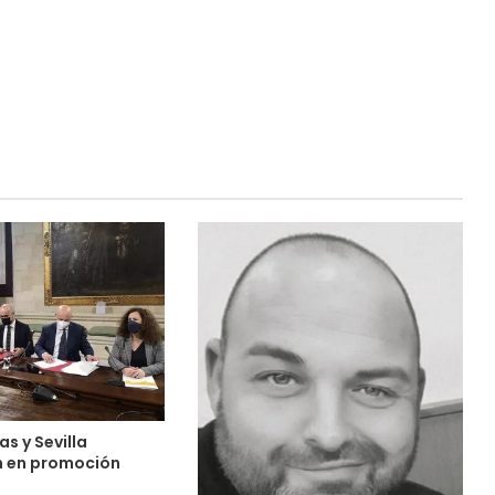
s y Sevilla
n en promoción