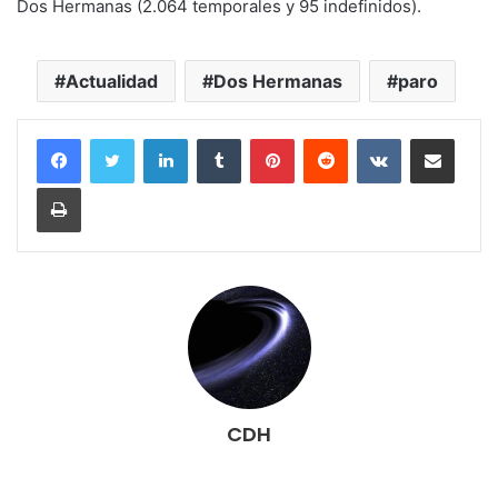
Dos Hermanas (2.064 temporales y 95 indefinidos).
Actualidad
Dos Hermanas
paro
LinkedIn
Tumblr
Pinterest
Reddit
VKontakte
Compartir por corr
Imprimir
CDH