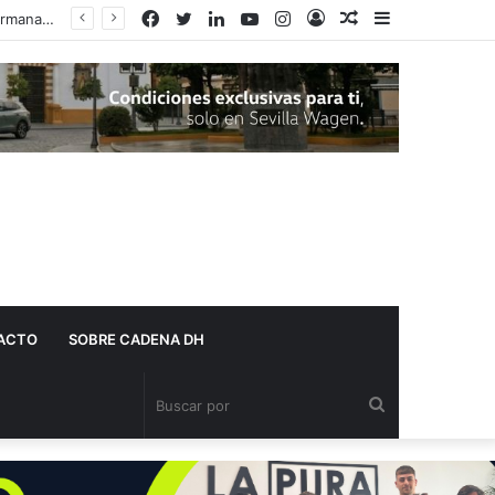
Facebook
Twitter
LinkedIn
YouTube
Instagram
Acceso
Publicación
Barra
al
lateral
azar
ACTO
SOBRE CADENA DH
Buscar
por