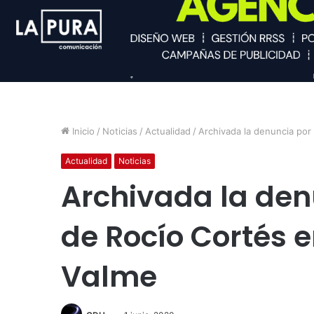
Inicio
/
Noticias
/
Actualidad
/
Archivada la denuncia por
Actualidad
Noticias
Archivada la den
de Rocío Cortés e
Valme