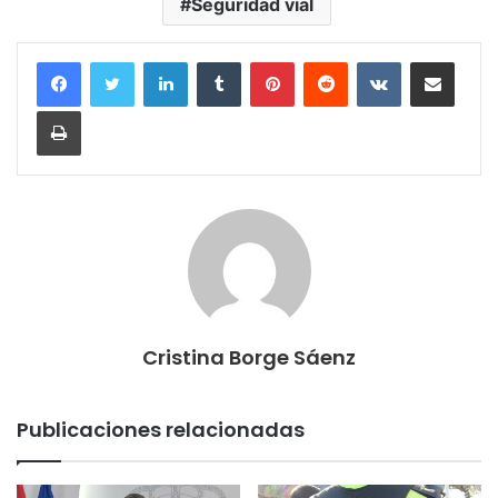
Seguridad vial
LinkedIn
Tumblr
Pinterest
Reddit
VKontakte
Compartir por corr
Imprimir
Cristina Borge Sáenz
Publicaciones relacionadas