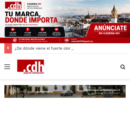
¿De dónde viene el fuerte olor que invade Dos Hermanas? Estas son las dos posibles causas
Menú
B
p