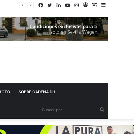
Facebook
Twitter
LinkedIn
YouTube
Instagram
Acceso
Publicación
Barra
Adelante Andalucía denuncia que varios centros de salud de Dos Hermanas se quedan sin pediatra en pleno mes de agosto
al
lateral
azar
ACTO
SOBRE CADENA DH
Buscar
por