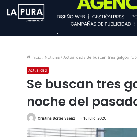
Inicio
/
Noticias
/
Actualidad
/
Se buscan tres galgos ro
Actualidad
Se buscan tres g
noche del pasad
Cristina Borge Sáenz
16 julio, 2020