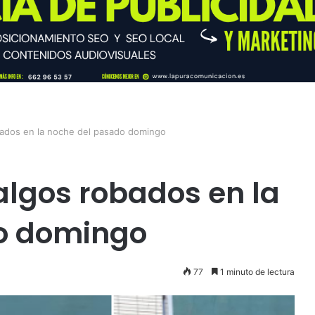
bados en la noche del pasado domingo
algos robados en la
o domingo
77
1 minuto de lectura