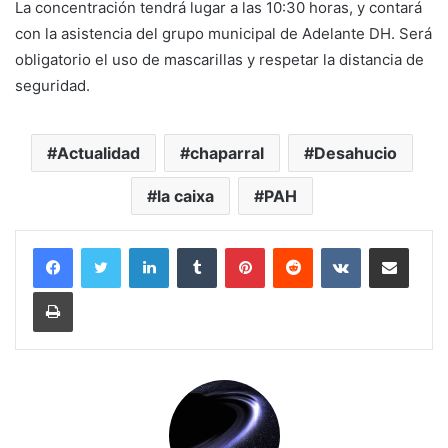
La concentración tendrá lugar a las 10:30 horas, y contará
con la asistencia del grupo municipal de Adelante DH. Será
obligatorio el uso de mascarillas y respetar la distancia de
seguridad.
Actualidad
chaparral
Desahucio
la caixa
PAH
LinkedIn
Tumblr
Pinterest
Reddit
VKontakte
Compartir por corr
Imprimir