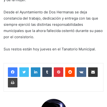
Desde el Ayuntamiento de Dos Hermanas se deja
constancia del trabajo, dedicación y entrega con las que
siempre ejerció las distintas responsabilidades
municipales que la ahora fallecida ostentó durante su paso
por el consistorio.
Sus restos están hoy jueves en el Tanatorio Municipal.
LinkedIn
Tumblr
Pinterest
Reddit
VKontakte
Compartir por corr
Imprimir