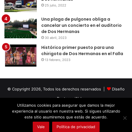
25 julio, 2022
Una plaga de pulgones obliga a
cancelar un concierto en el auditorio
de Dos Hermanas
30 abril, 2023
Histórico primer puesto para una
chirigota de Dos Hermanas en el Falla
13 febrero, 2023
© Copyright 2026, Todos los derechos reservados |
Diseño
por Doctores Web
Utilizamos cookies para asegurar que damos la mejor
experiencia al usuario en nuestra web. Si sigues utilizando
Facebook
Twitter
LinkedIn
YouTube
Instagram
este sitio asumiremos que estás de acuerdo.
Vale
Política de privacidad