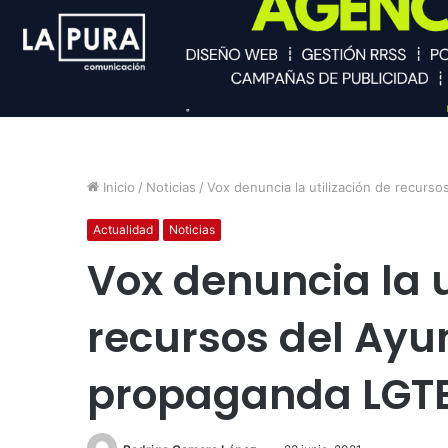
Inicio
/
Noticias
/
Vox denuncia la utilización de recur
Actualidad
Noticias
Vox denuncia la u
recursos del Ay
propaganda LGT