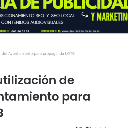
sos del Ayuntamiento para propaganda LGTB
tilización de
untamiento para
B