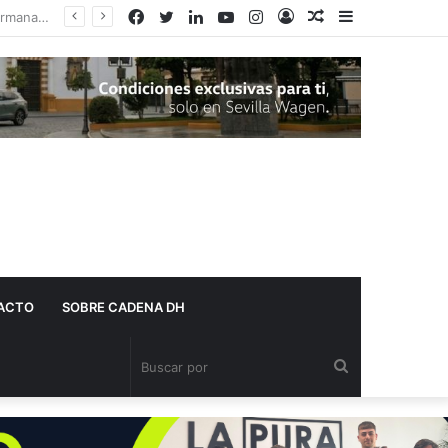
Facebook
Twitter
LinkedIn
YouTube
Instagram
Acceso
Publicación
Barra
al
lateral
azar
ACTO
SOBRE CADENA DH
Buscar
por