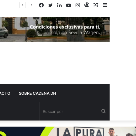
Facebook
Twitter
LinkedIn
YouTube
Instagram
Acceso
Publicación
Barra
¿De dónde viene el fuerte olor que invade Dos Hermanas? Estas son las dos posibles causas
al
lateral
azar
ACTO
SOBRE CADENA DH
Buscar
por