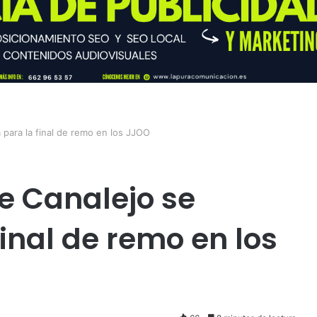
a para la final de remo en los JJOO
e Canalejo se
final de remo en los