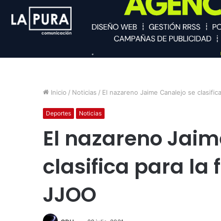
Inicio
/
Noticias
/
El nazareno Jaime Canalejo se clasific
Deportes
Noticias
El nazareno Jaim
clasifica para la 
JJOO