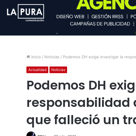
Inicio
/
Noticias
/
Podemos DH exige investigar la respons
Actualidad
Noticias
Podemos DH exige
responsabilidad 
que falleció un t