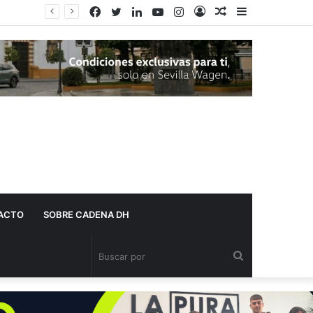
Facebook
Twitter
LinkedIn
YouTube
Instagram
Acceso
Publicación
Barra
al
lateral
azar
ACTO
SOBRE CADENA DH
Buscar
por