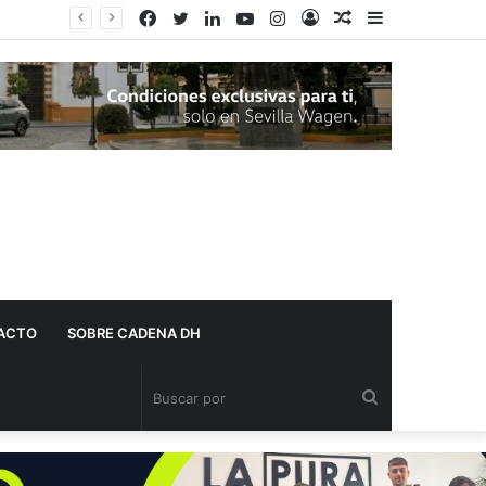
Facebook
Twitter
LinkedIn
YouTube
Instagram
Acceso
Publicación
Barra
al
lateral
azar
ACTO
SOBRE CADENA DH
Buscar
por