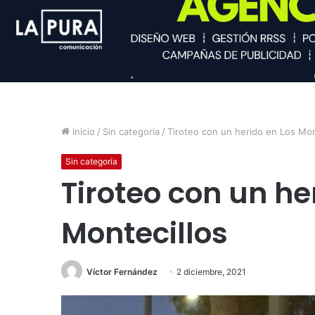
Inicio
/
Sin categoría
/
Tiroteo con un herido en Los Mon
Sin categoría
Tiroteo con un he
Montecillos
Víctor Fernández
2 diciembre, 2021