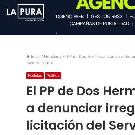
Inicio
/
Noticias
/
El PP de Dos Hermanas vuelve a denuncia
Ayuntamiento
Noticias
Política
El PP de Dos Her
a denunciar irre
licitación del Ser