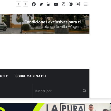
Facebook
Twitter
LinkedIn
YouTube
Instagram
Acceso
Publicación
Barra
al
lateral
azar
ACTO
SOBRE CADENA DH
Buscar
por