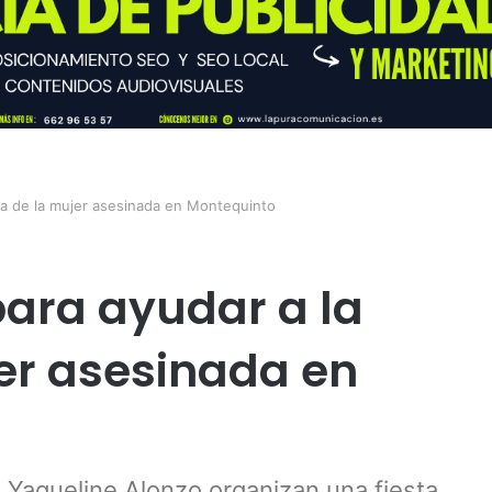
lia de la mujer asesinada en Montequinto
para ayudar a la
jer asesinada en
 Yaqueline Alonzo organizan una fiesta