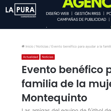
Inicio
/
Noticias
/
Evento benéfico para ayudar a la fami
Actualidad
Noticias
Evento benéfico 
familia de la mu
Montequinto
Las amigas del equipo de fútbol de