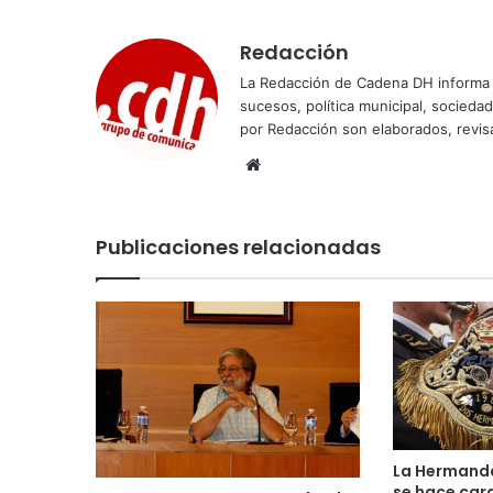
Redacción
La Redacción de Cadena DH informa 
sucesos, política municipal, socieda
por Redacción son elaborados, revisa
Sitio
web
Publicaciones relacionadas
La Hermanda
se hace carg