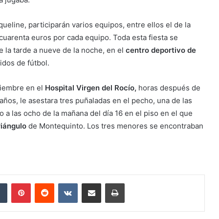
ueline, participarán varios equipos, entre ellos el de la
 cuarenta euros por cada equipo. Toda esta fiesta se
 la tarde a nueve de la noche, en el
centro deportivo de
idos de fútbol.
ciembre en el
Hospital Virgen del Rocío,
horas después de
ños, le asestara tres puñaladas en el pecho, una de las
o a las ocho de la mañana del día 16 en el piso en el que
riángulo
de Montequinto. Los tres menores se encontraban
dIn
Tumblr
Pinterest
Reddit
VKontakte
Compartir por correo electrónico
Imprimir