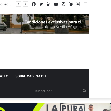
Facebook
Twitter
LinkedIn
YouTube
Instagram
Acceso
Publicación
Barra
Adelante Andalucía denuncia que varios centros de salud de Dos Hermanas se quedan sin pediatra en pleno mes de agosto
al
lateral
azar
ACTO
SOBRE CADENA DH
Buscar
por