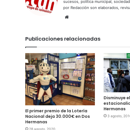
sucesos, política municipal, socieda
por Redacción son elaborados, revisa
Sitio
web
Publicaciones relacionadas
Disminuye e
estacionali
Hermanas
El primer premio de la Lotería
Nacional deja 30.000€ en Dos
3 agosto, 201
Hermanas
28 agosto, 2020