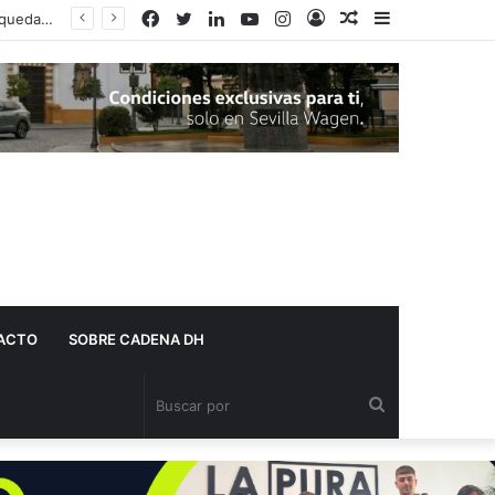
Facebook
Twitter
LinkedIn
YouTube
Instagram
Acceso
Publicación
Barra
Adelante Andalucía denuncia que varios centros de salud de Dos Hermanas se quedan sin pediatra en pleno mes de agosto
al
lateral
azar
ACTO
SOBRE CADENA DH
Buscar
por