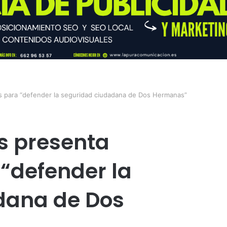
s para “defender la seguridad ciudadana de Dos Hermanas”
s presenta
“defender la
dana de Dos