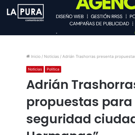
Inicio
/
Noticias
/
Adrián Trashorras presenta propuesta
Noticias
Política
Adrián Trashorra
propuestas para 
seguridad ciuda