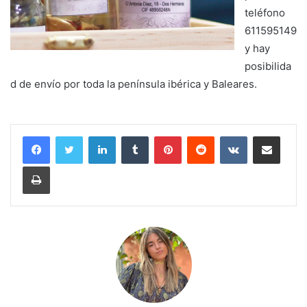
teléfono
611595149
y hay
posibilida
d de envío por toda la península ibérica y Baleares.
LinkedIn
Tumblr
Pinterest
Reddit
VKontakte
Compartir por corr
Imprimir