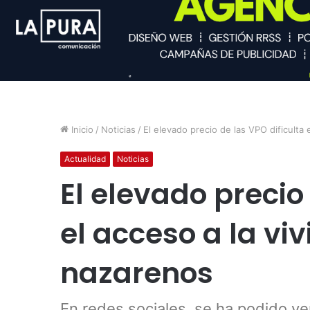
Inicio
/
Noticias
/
El elevado precio de las VPO dificulta 
Actualidad
Noticias
El elevado precio
el acceso a la vi
nazarenos
En redes sociales, se ha podido v