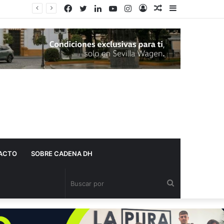
Facebook
Twitter
LinkedIn
YouTube
Instagram
Acceso
Publicación
Barra
al
lateral
azar
ACTO
SOBRE CADENA DH
Buscar
por