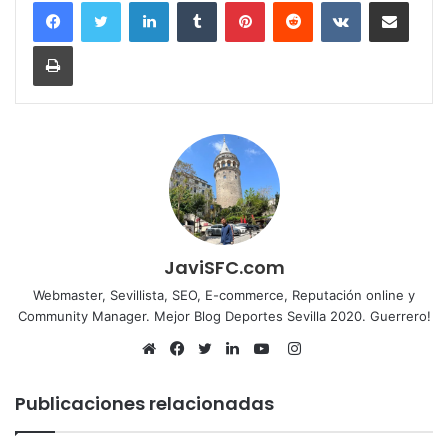
LinkedIn
Tumblr
Pinterest
Reddit
VKontakte
Compartir por corr
Imprimir
JaviSFC.com
Webmaster, Sevillista, SEO, E-commerce, Reputación online y
Community Manager. Mejor Blog Deportes Sevilla 2020. Guerrero!
Instagram
Sitio
Facebook
Twitter
LinkedIn
YouTube
web
Publicaciones relacionadas