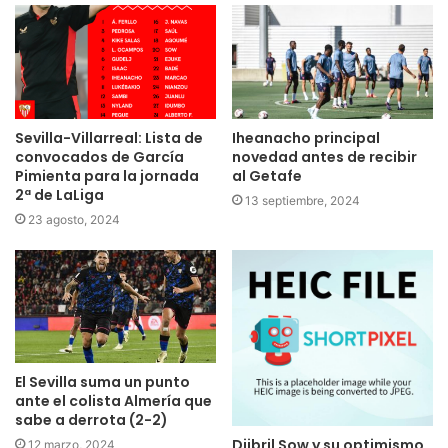
Sevilla-Villarreal: Lista de
Iheanacho principal
convocados de García
novedad antes de recibir
Pimienta para la jornada
al Getafe
2ª de LaLiga
13 septiembre, 2024
23 agosto, 2024
El Sevilla suma un punto
ante el colista Almería que
sabe a derrota (2-2)
Djibril Sow y su optimismo
12 marzo, 2024