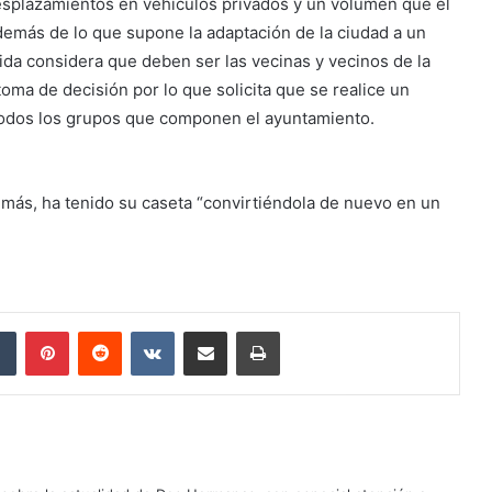
esplazamientos en vehículos privados y un volumen que el
demás de lo que supone la adaptación de la ciudad a un
nida considera que deben ser las vecinas y vecinos de la
oma de decisión por lo que solicita que se realice un
todos los grupos que componen el ayuntamiento.
 más, ha tenido su caseta “convirtiéndola de nuevo en un
dIn
Tumblr
Pinterest
Reddit
VKontakte
Compartir por correo electrónico
Imprimir