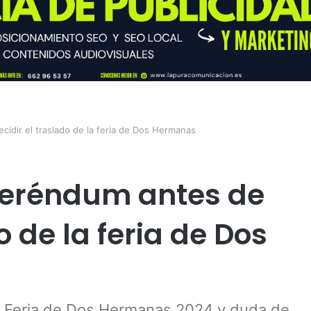
idir el traslado de la feria de Dos Hermanas
feréndum antes de
o de la feria de Dos
la Feria de Dos Hermanas 2024 y duda de