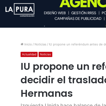
Inicio
/
Noticias
/
IU propone un referéndum antes de dec
Actualidad
Noticias
IU propone un re
decidir el traslad
Hermanas
Izquierda Unida hace balance de 