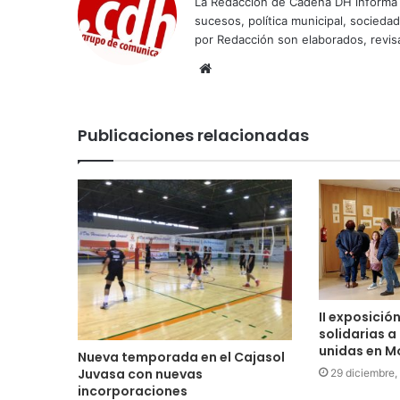
La Redacción de Cadena DH informa 
sucesos, política municipal, socieda
por Redacción son elaborados, revisa
Sitio
web
Publicaciones relacionadas
II exposició
solidarias 
unidas en M
Nueva temporada en el Cajasol
Juvasa con nuevas
29 diciembre,
incorporaciones