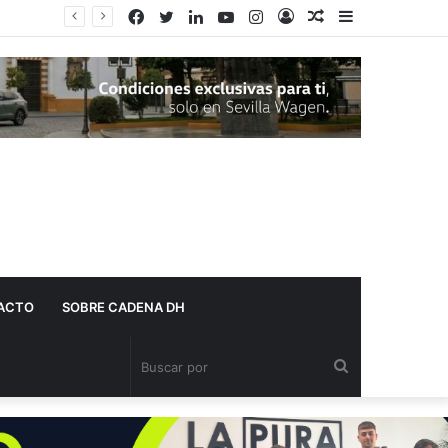
Facebook
Twitter
LinkedIn
YouTube
Instagram
Acceso
Publicación
Barra
Adelante Andalucía denuncia que varios centros de salud de Dos Hermanas se quedan sin pediatra en pleno mes de agosto
al
lateral
azar
ACTO
SOBRE CADENA DH
Buscar
por