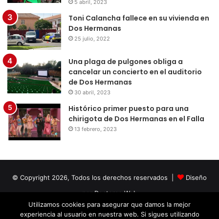
5 abril, 2023
Toni Calancha fallece en su vivienda en
Dos Hermanas
25 julio, 2022
Una plaga de pulgones obliga a
cancelar un concierto en el auditorio
de Dos Hermanas
30 abril, 2023
Histórico primer puesto para una
chirigota de Dos Hermanas en el Falla
13 febrero, 2023
© Copyright 2026, Todos los derechos reservados |
Diseño
por Doctores Web
Utilizamos cookies para asegurar que damos la mejor
experiencia al usuario en nuestra web. Si sigues utilizando
Facebook
Twitter
LinkedIn
YouTube
Instagram