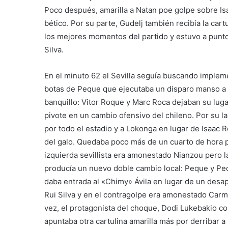
Poco después, amarilla a Natan poe golpe sobre Isa
bético. Por su parte, Gudelj también recibía la cart
los mejores momentos del partido y estuvo a punto
Silva.
En el minuto 62 el Sevilla seguía buscando impleme
botas de Peque que ejecutaba un disparo manso a 
banquillo: Vitor Roque y Marc Roca dejaban su luga
pivote en un cambio ofensivo del chileno. Por su l
por todo el estadio y a Lokonga en lugar de Isaac
del galo. Quedaba poco más de un cuarto de hora pa
izquierda sevillista era amonestado Nianzou pero la
producía un nuevo doble cambio local: Peque y Pedr
daba entrada al «Chimy» Ávila en lugar de un desap
Rui Silva y en el contragolpe era amonestado Carmo
vez, el protagonista del choque, Dodi Lukebakio con
apuntaba otra cartulina amarilla más por derribar a