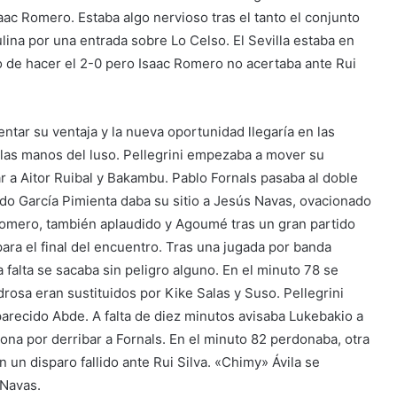
ac Romero. Estaba algo nervioso tras el tanto el conjunto
ulina por una entrada sobre Lo Celso. El Sevilla estaba en
 de hacer el 2-0 pero Isaac Romero no acertaba ante Rui
ntar su ventaja y la nueva oportunidad llegaría en las
las manos del luso. Pellegrini empezaba a mover su
r a Aitor Ruibal y Bakambu. Pablo Fornals pasaba al doble
ado García Pimienta daba su sitio a Jesús Navas, ovacionado
 Romero, también aplaudido y Agoumé tras un gran partido
ra el final del encuentro. Tras una jugada por banda
 falta se sacaba sin peligro alguno. En el minuto 78 se
osa eran sustituidos por Kike Salas y Suso. Pellegrini
arecido Abde. A falta de diez minutos avisaba Lukebakio a
na por derribar a Fornals. En el minuto 82 perdonaba, otra
 un disparo fallido ante Rui Silva. «Chimy» Ávila se
 Navas.