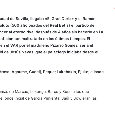
dad de Sevilla, llegaba «El Gran Derbi» y el Ramón
luto (500 aficionados del Real Betis) el partido de
ncer al eterno rival después de 4 años sin hacerlo en La
 afición tan maltratada en los últimos tiempos. El
en el VAR por el madrileño Pizarro Gómez, sería el
rbi de Jesús Navas, que el palaciego iniciaba desde el
rosa, Agoumé, Gudelj, Peque; Lukebakio, Ejuke; e Isaac
demás de Marcao, Lokonga, Barco y Suso a los que
l once incial de García Pimienta. Saúl y Sow eran las