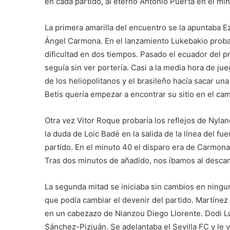
en cada partido, al eterno Antonio Puerta en el min
La primera amarilla del encuentro se la apuntaba E
Ángel Carmona. En el lanzamiento Lukebakio probab
dificultad en dos tiempos. Pasado el ecuador del pr
seguía sin ver portería. Casi a la media hora de j
de los heliopolitanos y el brasileño hacía sacar una
Betis quería empezar a encontrar su sitio en el ca
Otra vez Vitor Roque probaría los reflejos de Nyla
la duda de Loic Badé en la salida de la línea del fue
partido. En el minuto 40 el disparo era de Carmona
Tras dos minutos de añadido, nos íbamos al descan
La segunda mitad se iniciaba sin cambios en ningu
que podía cambiar el devenir del partido. Martínez
en un cabezazo de Nianzou Diego Llorente. Dodi Lu
Sánchez-Pizjuán. Se adelantaba el Sevilla FC y le v