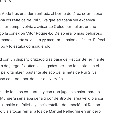
uto 16.
z Abde tras una dura entrada al borde del área sobre José
a los reflejos de Rui Silva que atrapaba sin excesiva
imer tiempo volvía a avisar Lo Celso pero el argentino
uego la conexión Vitor Roque-Lo Celso era lo más peligroso
 mano al meta sevillista yy mandar el balón a córner. El Real
mpo y lo estaba consiguiendo.
nd con un disparo cruzado tras pase de Héctor Bellerín ante
ra de juego. Existían las llegadas pero no los goles en el
 pero también bastante alejado de la meta de Rui Silva.
so con todo por decidir en Nervión.
no de los dos conjuntos y con una jugada a balón parado
 Munuera señalaba penalti por dentro del área verdiblanca
kebakio no fallaba y hacía estallar de emoción al Ramón
olvía a tocar remar a los de Manuel Pellegrini en un derbi.