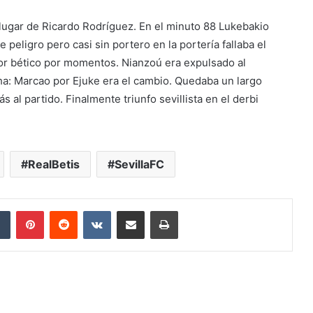
 lugar de Ricardo Rodríguez. En el minuto 88 Lukebakio
eligro pero casi sin portero en la portería fallaba el
ador bético por momentos. Nianzoú era expulsado al
ha: Marcao por Ejuke era el cambio. Quedaba un largo
al partido. Finalmente triunfo sevillista en el derbi
RealBetis
SevillaFC
dIn
Tumblr
Pinterest
Reddit
VKontakte
Compartir por correo electrónico
Imprimir