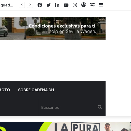
Facebook
Twitter
LinkedIn
YouTube
Instagram
Acceso
Publicación
Barra
Adelante Andalucía denuncia que varios centros de salud de Dos Hermanas se quedan sin pediatra en pleno mes de agosto
al
lateral
azar
ACTO
SOBRE CADENA DH
Buscar
por