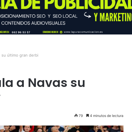
 su último gran derbi
ala a Navas su
i
79
4 minutos de lectura