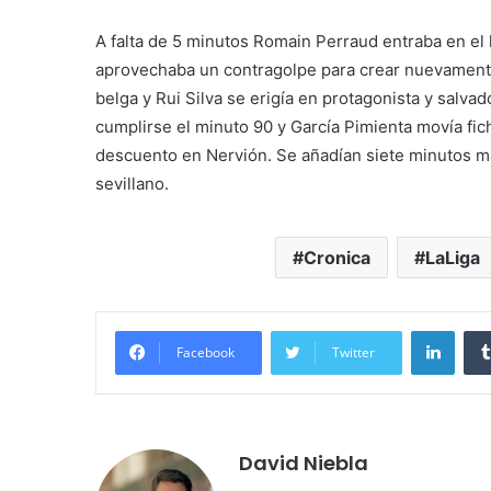
A falta de 5 minutos Romain Perraud entraba en el
aprovechaba un contragolpe para crear nuevamente p
belga y Rui Silva se erigía en protagonista y salv
cumplirse el minuto 90 y García Pimienta movía fic
descuento en Nervión. Se añadían siete minutos más 
sevillano.
Cronica
LaLiga
Linke
Facebook
Twitter
David Niebla