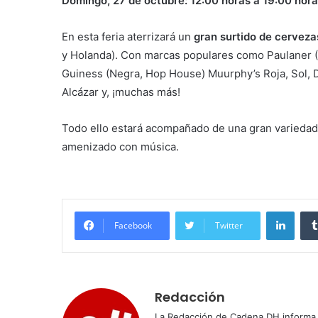
Domingo, 27 de octubre: 12:00 horas a 19:00 hora
En esta feria aterrizará un
gran surtido de cerveza
y Holanda). Con marcas populares como Paulaner (Ok
Guiness (Negra, Hop House) Muurphy’s Roja, Sol, D
Alcázar y, ¡muchas más!
Todo ello estará acompañado de una gran variedad 
amenizado con música.
Linke
Facebook
Twitter
Redacción
La Redacción de Cadena DH informa 