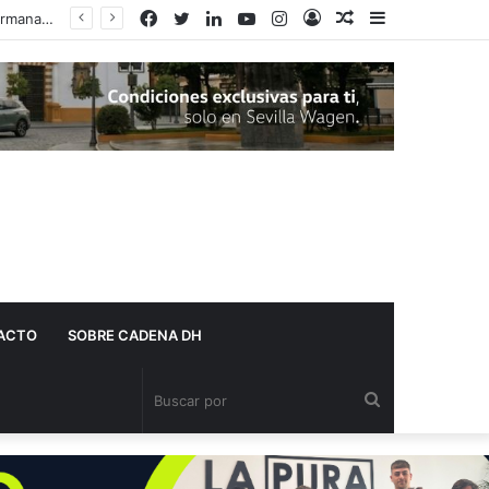
Facebook
Twitter
LinkedIn
YouTube
Instagram
Acceso
Publicación
Barra
al
lateral
azar
ACTO
SOBRE CADENA DH
Buscar
por