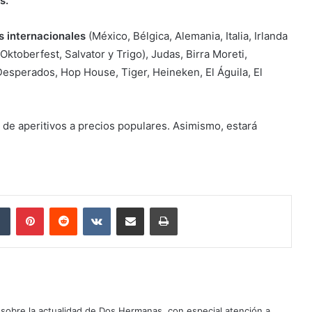
s.
s internacionales
(México, Bélgica, Alemania, Italia, Irlanda
toberfest, Salvator y Trigo), Judas, Birra Moreti,
esperados, Hop House, Tiger, Heineken, El Águila, El
de aperitivos a precios populares. Asimismo, estará
dIn
Tumblr
Pinterest
Reddit
VKontakte
Compartir por correo electrónico
Imprimir
sobre la actualidad de Dos Hermanas, con especial atención a