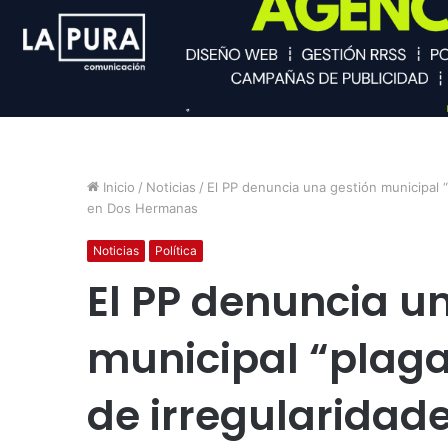
Inicio
/
Noticias
/
El PP denuncia una gestión municipal “
en Dos Hermanas
Noticias
Política
El PP denuncia u
municipal “plag
de irregularidad