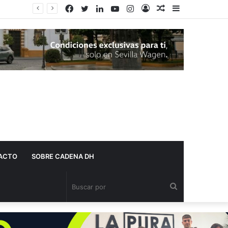
Facebook
Twitter
LinkedIn
YouTube
Instagram
Acceso
Publicación
Barra
Adelante Andalucía denuncia que varios centros de salud de Dos Hermanas se quedan sin pediatra en pleno mes de agosto
al
lateral
azar
ACTO
SOBRE CADENA DH
Buscar
por