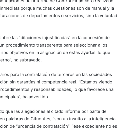
mendaciones del Informe de Control Financiero realizado
a inmediata porque muchas cuestiones son de manual y la
uraciones de departamentos o servicios, sino la voluntad
obre las “dilaciones injustificadas” en la concesión de
de un procedimiento transparente para seleccionar a los
erios objetivos en la asignación de estas ayudas, lo que
ierno”, ha subrayado.
laros para la contratación de terceros en las sociedades
ción sin garantías ni competencia real. “Estamos viendo
e procedimientos y responsabilidades, lo que favorece una
nicipales”, ha advertido.
ado que las alegaciones al citado informe por parte de
n palabras de Cifuentes, “son un insulto a la inteligencia
cación de “urgencia de contratación”, “ese expediente no es