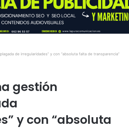
plagada de irregularidades” y con “absoluta falta de transparencia”
na gestión
ada
es” y con “absoluta