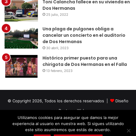
Toni Calancha fallece en su vivienda en
Dos Hermanas
25 julio, 2022
Una plaga de pulgones obliga a
cancelar un concierto en el auditorio
de Dos Hermanas
30 abril, 2023
Histórico primer puesto para una
chirigota de Dos Hermanas en el Falla
13 febrero, 2023
© Copyright 2026, Todos los derechos reservados |
Diseño
por Doctores Web
Utilizamos cookies para asegurar que damos la mejor
experiencia al usuario en nuestra web. Si sigues utilizando
Facebook
Twitter
LinkedIn
YouTube
Instagram
este sitio asumiremos que estás de acuerdo.