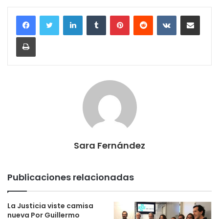
LinkedIn
Tumblr
Pinterest
Reddit
VKontakte
Compartir por corr
Imprimir
Sara Fernández
Publicaciones relacionadas
La Justicia viste camisa
nueva Por Guillermo