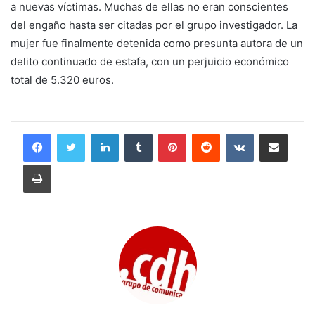
a nuevas víctimas. Muchas de ellas no eran conscientes
del engaño hasta ser citadas por el grupo investigador. La
mujer fue finalmente detenida como presunta autora de un
delito continuado de estafa, con un perjuicio económico
total de 5.320 euros.
LinkedIn
Tumblr
Pinterest
Reddit
VKontakte
Compartir por corr
Imprimir