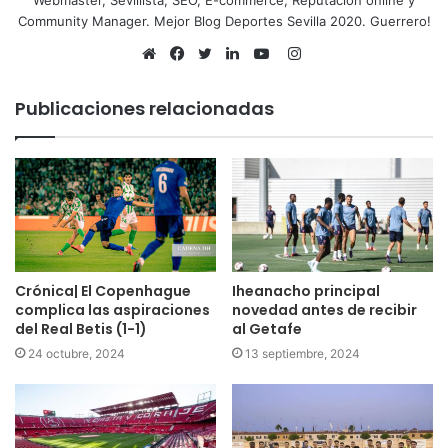
Webmaster, Sevillista, SEO, E-commerce, Reputación online y
Community Manager. Mejor Blog Deportes Sevilla 2020. Guerrero!
Instagram
Sitio
Facebook
Twitter
LinkedIn
YouTube
web
Publicaciones relacionadas
Crónica| El Copenhague
Iheanacho principal
complica las aspiraciones
novedad antes de recibir
del Real Betis (1-1)
al Getafe
24 octubre, 2024
13 septiembre, 2024