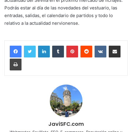
actualidad del Sevilla en el próximo mercado de fichajes.
Podrás estar al día de las novedades del vestuario, las
entradas, salidas, el calendario de partidos y todo lo
relativo a la actualidad nervionense.
LinkedIn
Tumblr
Pinterest
Reddit
VKontakte
Compartir por corr
Imprimir
JaviSFC.com