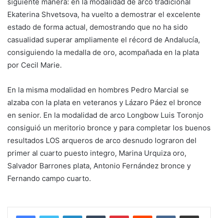
siguiente manera: en la modalidad de arco tradicional
Ekaterina Shvetsova, ha vuelto a demostrar el excelente
estado de forma actual, demostrando que no ha sido
casualidad superar ampliamente el récord de Andalucía,
consiguiendo la medalla de oro, acompañada en la plata
por Cecil Marie.
En la misma modalidad en hombres Pedro Marcial se
alzaba con la plata en veteranos y Lázaro Páez el bronce
en senior. En la modalidad de arco Longbow Luis Toronjo
consiguió un meritorio bronce y para completar los buenos
resultados LOS arqueros de arco desnudo lograron del
primer al cuarto puesto integro, Marina Urquiza oro,
Salvador Barrones plata, Antonio Fernández bronce y
Fernando campo cuarto.
LinkedIn
Tumblr
Pinterest
Reddit
VKontakte
Compartir por corr