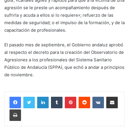
guía’; «canales ágiles y rápidos para que a la víctima de una
agresión se le preste un acompañamiento después de
sufrirla y acuda a ellos si lo requiere»; refuerzo de las
medidas de seguridad; o el impulso de la formación, y de la
capacitación de profesionales.
El pasado mes de septiembre, el Gobierno andaluz aprobó
al respecto el decreto para la creación del Observatorio de
Agresiones a los profesionales del Sistema Sanitario
Público de Andalucía (SPPA), que echó a andar a principios
de noviembre.
LinkedIn
Tumblr
Pinterest
Reddit
VKontakte
Compartir por corr
Imprimir