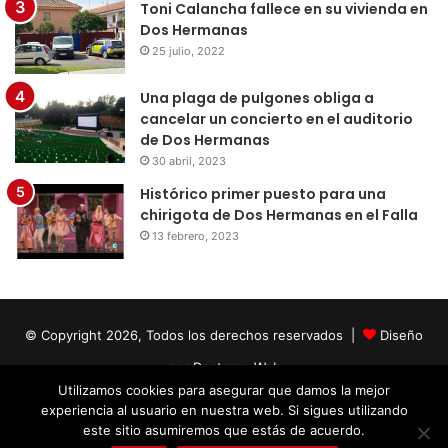
Toni Calancha fallece en su vivienda en
Dos Hermanas
25 julio, 2022
Una plaga de pulgones obliga a
cancelar un concierto en el auditorio
de Dos Hermanas
30 abril, 2023
Histórico primer puesto para una
chirigota de Dos Hermanas en el Falla
13 febrero, 2023
© Copyright 2026, Todos los derechos reservados |
Diseño
por Doctores Web
Utilizamos cookies para asegurar que damos la mejor
experiencia al usuario en nuestra web. Si sigues utilizando
Facebook
Twitter
LinkedIn
YouTube
Instagram
este sitio asumiremos que estás de acuerdo.