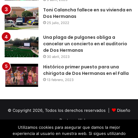
Toni Calancha fallece en su vivienda en
Dos Hermanas
25 julio, 2022
Una plaga de pulgones obliga a
cancelar un concierto en el auditorio
de Dos Hermanas
30 abril, 2023
Histórico primer puesto para una
chirigota de Dos Hermanas en el Falla
13 febrero, 2023
© Copyright 2026, Todos los derechos reservados |
Diseño
por Doctores Web
Utilizamos cookies para asegurar que damos la mejor
experiencia al usuario en nuestra web. Si sigues utilizando
Facebook
Twitter
LinkedIn
YouTube
Instagram