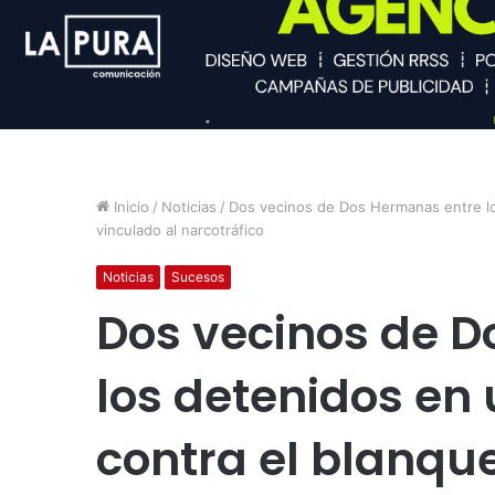
Inicio
/
Noticias
/
Dos vecinos de Dos Hermanas entre lo
vinculado al narcotráfico
Noticias
Sucesos
Dos vecinos de 
los detenidos en
contra el blanqu