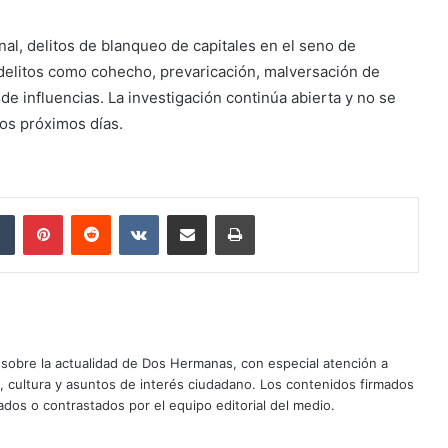
nal, delitos de blanqueo de capitales en el seno de
delitos como cohecho, prevaricación, malversación de
 de influencias. La investigación continúa abierta y no se
os próximos días.
dIn
Tumblr
Pinterest
Reddit
VKontakte
Compartir por correo electrónico
Imprimir
sobre la actualidad de Dos Hermanas, con especial atención a
d, cultura y asuntos de interés ciudadano. Los contenidos firmados
dos o contrastados por el equipo editorial del medio.