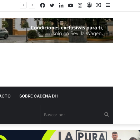
Facebook
Twitter
LinkedIn
YouTube
Instagram
Acceso
Publicación
Barra
al
lateral
azar
ACTO
SOBRE CADENA DH
Buscar
por