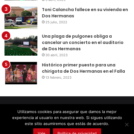
Toni Calancha fallece en su vivienda en
Dos Hermanas
25 julio, 2022
Una plaga de pulgones obliga a
cancelar un concierto en el auditorio
de Dos Hermanas
30 abril, 2023
Histórico primer puesto para una
chirigota de Dos Hermanas en el Falla
13 febrero, 2023
© Copyright 2026, Todos los derechos reservados |
Diseño
Utilizamos cookies para asegurar que damos la mejor
por Doctores Web
experiencia al usuario en nuestra web. Si sigues utilizando
este sitio asumiremos que estás de acuerdo.
Facebook
Twitter
LinkedIn
YouTube
Instagram
Vale
Política de privacidad