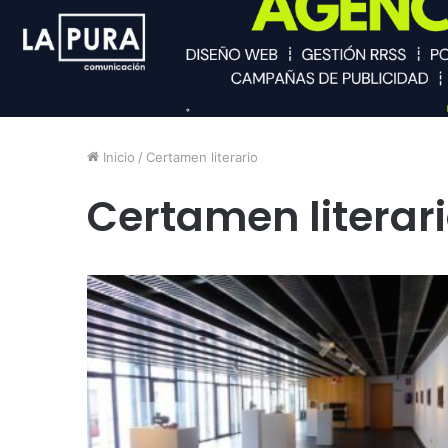
Inicio
/
Certamen literario
Certamen literar