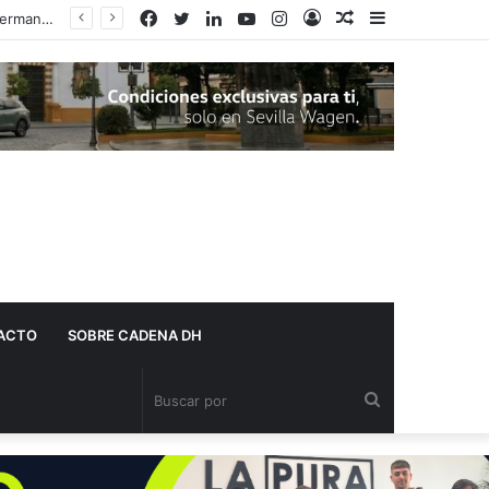
Facebook
Twitter
LinkedIn
YouTube
Instagram
Acceso
Publicación
Barra
La Justicia cancela una deuda de más de 36.500 euros a una vecina de Dos Hermanas gracias a la Ley de la Segunda Oportunidad
al
lateral
azar
ACTO
SOBRE CADENA DH
Buscar
por