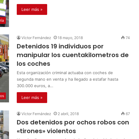
Leer más »
ría
Víctor Fernández
18 mayo, 2018
74
Detenidos 19 individuos por
manipular los cuentakilometros de
los coches
Esta organización criminal actuaba con coches de
segunda mano en venta y ha llegado a estafar hasta
300.000 euros, a…
os
Leer más »
Víctor Fernández
2 abril, 2018
67
Dos detenidos por ochos robos con
«tirones» violentos