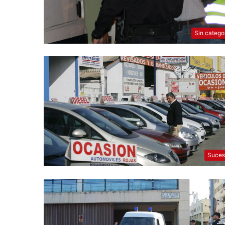
Sin catego
Suces