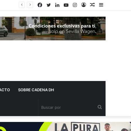
Facebook
Twitter
LinkedIn
YouTube
Instagram
Acceso
Publicación
Barra
Adelante Andalucía denuncia que varios centros de salud de Dos Hermanas se quedan sin pediatra en pleno mes de agosto
al
lateral
azar
ACTO
SOBRE CADENA DH
Buscar
por