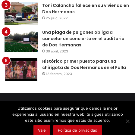
Toni Calancha fallece en su vivienda en
Dos Hermanas
25 julio, 2022
Una plaga de pulgones obliga a
cancelar un concierto en el auditorio
de Dos Hermanas
30 abril, 2023
Histórico primer puesto para una
chirigota de Dos Hermanas en el Falla
13 febrero, 2023
© Copyright 2026, Todos los derechos reservados |
Diseño
Utilizamos cookies para asegurar que damos la mejor
por Doctores Web
experiencia al usuario en nuestra web. Si sigues utilizando
este sitio asumiremos que estás de acuerdo.
Facebook
Twitter
LinkedIn
YouTube
Instagram
Vale
Política de privacidad