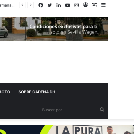
Facebook
Twitter
LinkedIn
YouTube
Instagram
Acceso
Publicación
Barra
La Justicia cancela una deuda de más de 36.500 euros a una vecina de Dos Hermanas gracias a la Ley de la Segunda Oportunidad
al
lateral
azar
ACTO
SOBRE CADENA DH
Buscar
por