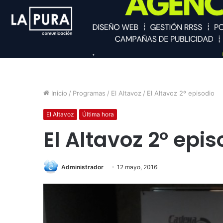
Inicio
/
Programas
/
El Altavoz
/
El Altavoz 2º episodio
El Altavoz
Última hora
El Altavoz 2º epis
Administrador
12 mayo, 2016