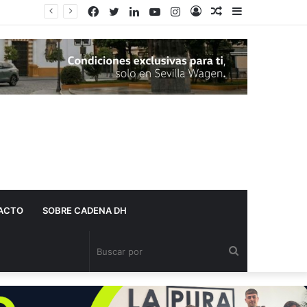
Facebook
Twitter
LinkedIn
YouTube
Instagram
Acceso
Publicación
Barra
Adelante Andalucía denuncia que varios centros de salud de Dos Hermanas se quedan sin pediatra en pleno mes de agosto
al
lateral
azar
ACTO
SOBRE CADENA DH
Buscar
por