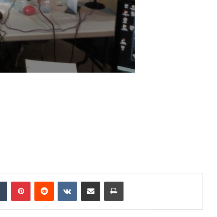
Tumblr
Pinterest
Reddit
VKontakte
Compartir por correo electrónico
Imprimir