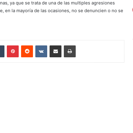
nas, ya que se trata de una de las multiples agresiones
ue, en la mayoría de las ocasiones, no se denuncien o no se
Tumblr
Pinterest
Reddit
VKontakte
Compartir por correo electrónico
Imprimir