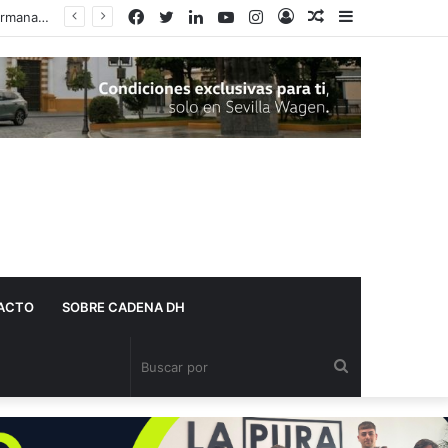
Facebook
Twitter
LinkedIn
YouTube
Instagram
Acceso
Publicación
Barra
La Justicia cancela una deuda de más de 36.500 euros a una vecina de Dos Hermanas gracias a la Ley de la Segunda Oportunidad
al
lateral
azar
ACTO
SOBRE CADENA DH
Buscar
por