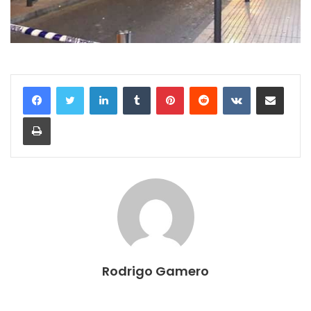
LinkedIn
Tumblr
Pinterest
Reddit
VKontakte
Compartir por correo electrónico
Imprimir
Rodrigo Gamero