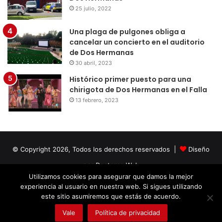
25 julio, 2022
Una plaga de pulgones obliga a
cancelar un concierto en el auditorio
de Dos Hermanas
30 abril, 2023
Histórico primer puesto para una
chirigota de Dos Hermanas en el Falla
13 febrero, 2023
© Copyright 2026, Todos los derechos reservados |
Diseño
por Doctores Web
Utilizamos cookies para asegurar que damos la mejor
experiencia al usuario en nuestra web. Si sigues utilizando
Facebook
Twitter
LinkedIn
YouTube
Instagram
este sitio asumiremos que estás de acuerdo.
Vale
Política de privacidad