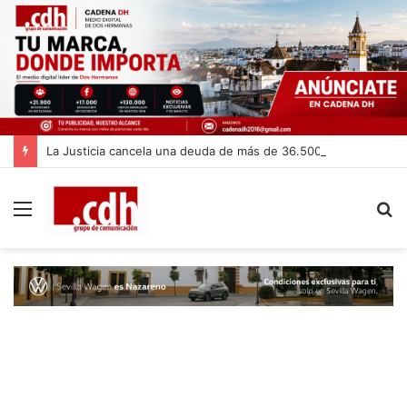
La Justicia cancela una deuda de más de 36.500 euros a una vecina de Dos Hermanas gracias a la Ley de la Segunda Oportunidad
Menú
B
p