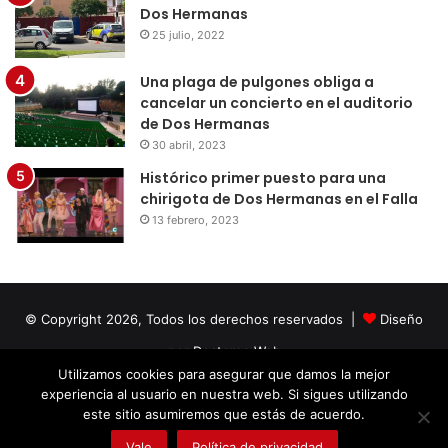
Dos Hermanas
25 julio, 2022
Una plaga de pulgones obliga a
cancelar un concierto en el auditorio
de Dos Hermanas
30 abril, 2023
Histórico primer puesto para una
chirigota de Dos Hermanas en el Falla
13 febrero, 2023
© Copyright 2026, Todos los derechos reservados |
Diseño
por Doctores Web
Utilizamos cookies para asegurar que damos la mejor
experiencia al usuario en nuestra web. Si sigues utilizando
Facebook
Twitter
LinkedIn
YouTube
Instagram
este sitio asumiremos que estás de acuerdo.
Vale
Política de privacidad