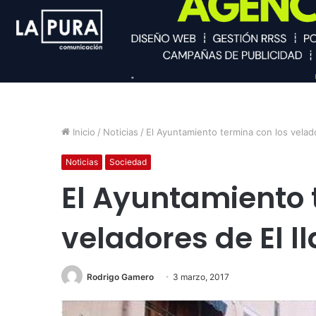
Inicio
/
Noticias
/
El Ayuntamiento termina con los velado
Noticias
Sociedad
El Ayuntamiento 
veladores de El l
Rodrigo Gamero
3 marzo, 2017