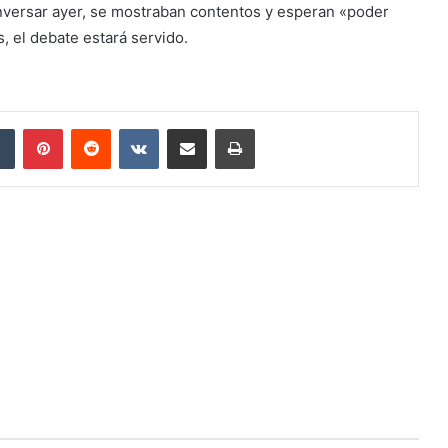
nversar ayer, se mostraban contentos y esperan «poder
 el debate estará servido.
Tumblr
Pinterest
Reddit
VKontakte
Compartir por correo electrónico
Imprimir