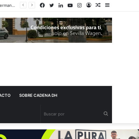
Facebook
Twitter
LinkedIn
YouTube
Instagram
Acceso
Publicación
Barra
al
lateral
azar
ACTO
SOBRE CADENA DH
Buscar
por