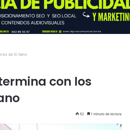
res de El llano
termina con los
lano
52
1 minuto de lectura